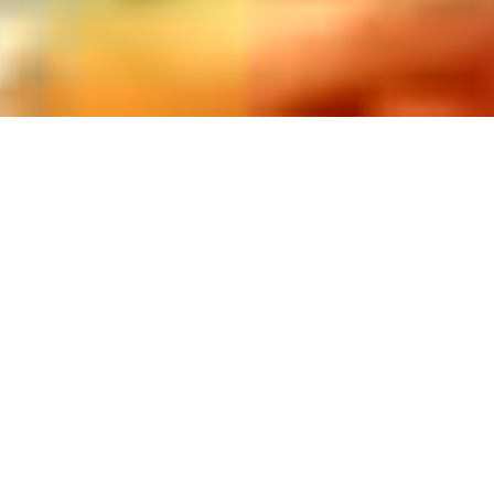
寺泊唯一の活ガニいけすから釜揚げした本物
元祖浜焼きで極上三昧海の幸