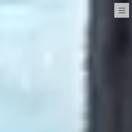
コ
ン
テ
ン
ツ
へ
ス
キ
ッ
プ